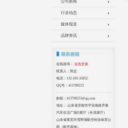
公司新闻
行业动态
媒体报道
品牌资讯
在线咨询：
点击交谈
联系人：郭总
电话：132-105-35852
QQ号：413799253
邮箱：413799253@qq.com
地址： 山东省济南市平安南路齐鲁
汽车生活广场D展厅（长清展厅）
山东省莱芜市雪野湖航空科技体育公
园（航空基地）