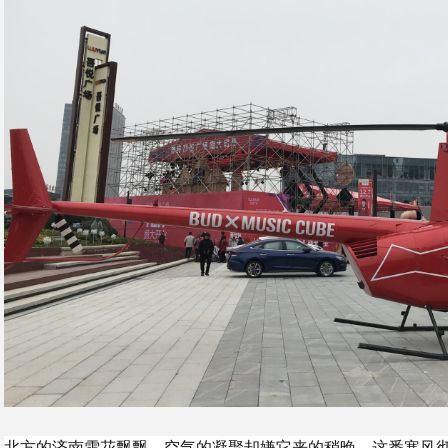
北方的济南雪花飘飘，空气的凝聚却嫌它来的稍晚。这番寒风